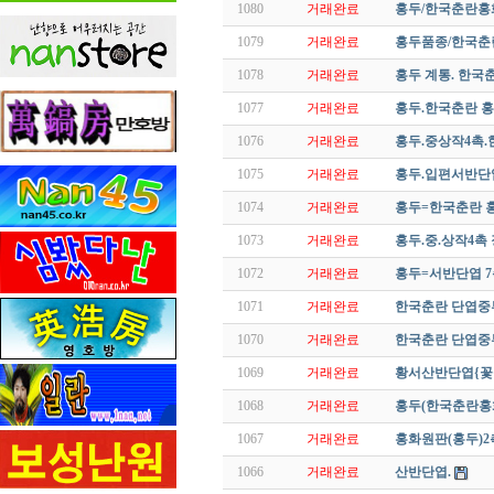
1080
거래완료
홍두/한국춘란홍
1079
거래완료
홍두품종/한국춘
1078
거래완료
홍두 계통. 한국
1077
거래완료
홍두.한국춘란 
1076
거래완료
홍두.중상작4촉
1075
거래완료
홍두.입편서반단
1074
거래완료
홍두=한국춘란 
1073
거래완료
홍두.중.상작4촉
1072
거래완료
홍두=서반단엽 7
1071
거래완료
한국춘란 단엽중
1070
거래완료
한국춘란 단엽중투
1069
거래완료
황서산반단엽{꽃
1068
거래완료
홍두(한국춘란홍
1067
거래완료
홍화원판(홍두)2
1066
거래완료
산반단엽.