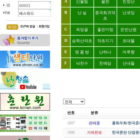
A
산울림
올란
민정난
B
난 실
중국희귀약
난코딩
초
C
옥당골
좋은미팅
은빈난원
D
승학산약초
약초지기
초대물
E
명 품 방
난하나
마루짱
F
낙천수
천예담
산내들
번호
분류
1097
판매중
홍화두화/한국춘
1096
거래완료
한국춘란 단엽중투