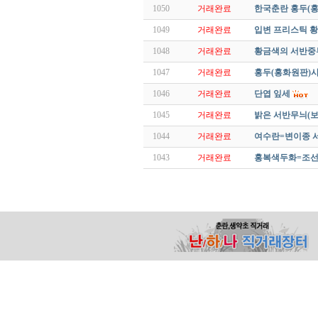
1050
거래완료
한국춘란 홍두(
1049
거래완료
입변 프리스틱 황
1048
거래완료
황금색의 서반중
1047
거래완료
홍두(홍화원판)
1046
거래완료
단엽 잎세
1045
거래완료
밝은 서반무늬(보
1044
거래완료
여수란=변이종 
1043
거래완료
홍복색두화=조선