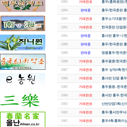
1095
거래완료
홍두(홍화원판)
1094
판매중
홍두/한국춘란 
1093
거래완료
홍두소기대품/한
1092
거래완료
한국춘란 단엽중투
1091
판매중
홍서반 홍두+1
1090
판매중
홍두/한국춘란 
1089
판매중
명품홍두/한국
1088
거래완료
홍두품종/한국
1087
거래완료
홍두 상작4촉/
1086
거래완료
홍서반 단엽 홍두
1085
거래완료
홍두품종..한국
1084
거래완료
홍서반 홍두.한
1083
거래완료
산반단엽5촉(신
1082
거래완료
홍두/홍서반무늬
1081
거래완료
홍두4촉/홍화이