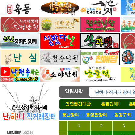
난하나 직거래 장터 
알림사항
난하나직거래 모든장
난하나직거래 모든장
명명품경매방
춘란경매1
춘
( 후원 ) 난하나직거
풍난장터
동양란장터
일경구화
풍난경매 장터 오픈합
난하나 직거래 장터 
1
2
3