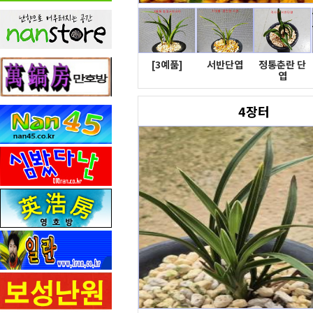
[3예품]
서반단엽
정통춘란 단
엽
4장터