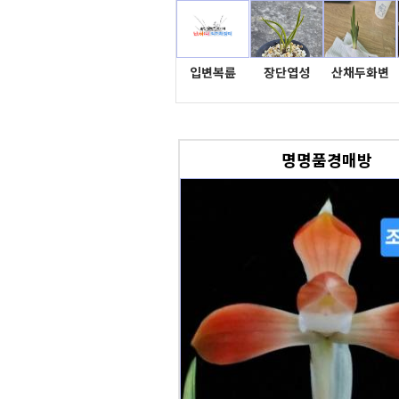
입변복륜
장단엽성
산채두화변
명명품경매방