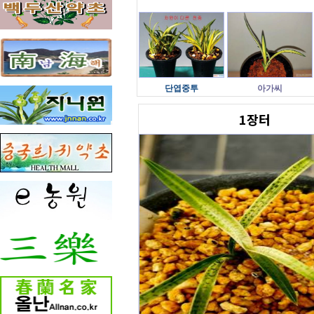
단엽중투
아가씨
1장터