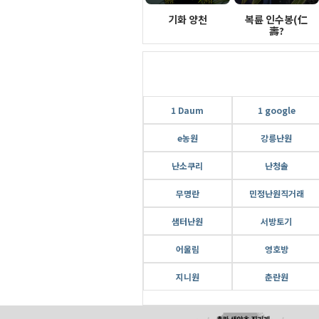
기화 양천
복륜 인수봉(仁
壽?
1 Daum
1 google
e농원
강릉난원
난소쿠리
난청솔
무명란
민정난원직거래
샘터난원
서방토기
어울림
영호방
지니원
춘란원