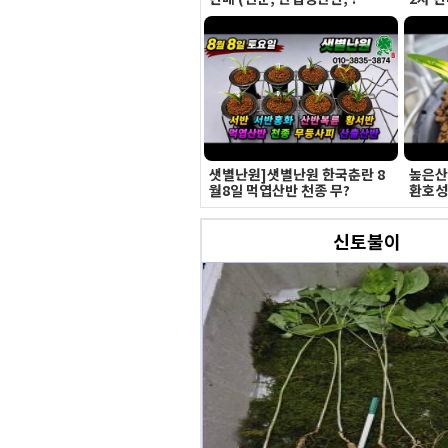
샛별난원]샛별난원 한국춘란 8
높은산
월8일 먹엽산반 천종 무?
환호성
신토불이