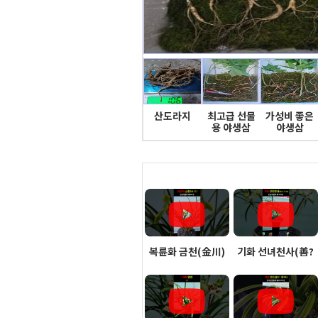
산도라지
최고급 선물
가성비 좋은
용 야생삼
야생삼
복륜화 금천(金川)
기화 선녀천사(善?