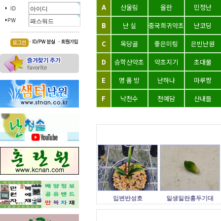
A
산울림
올란
민정난
B
난 실
중국희귀약초
난코딩
C
옥당골
좋은미팅
은빈난원
D
승학산약초
약초지기
초대물
E
명 품 방
난하나
마루짱
F
낙천수
천예담
산내들
입변반성호
일생일란홍두기대