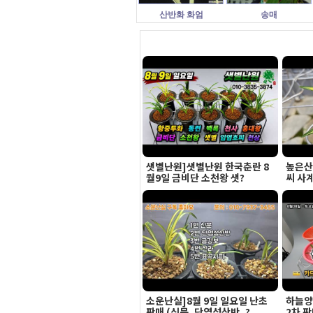
산반화 화엄
송매
샛별난원]샛별난원 한국춘란 8
높은산
월9일 금비단 소천왕 샛?
씨 사
소운난실]8월 9일 일요일 난초
하늘양
판매 (신문, 단엽성산반, ?
2차 판