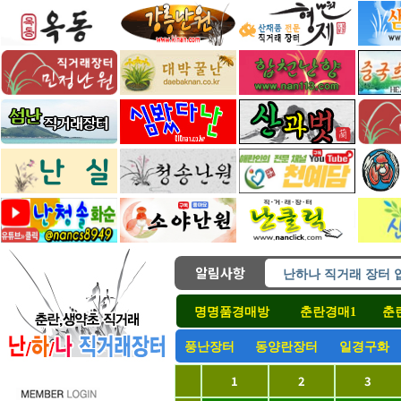
알림사항
난하나 직거래 장터 
난하나직거래 모든장
명명품경매방
춘란경매1
춘
난하나직거래 모든장
( 후원 ) 난하나직거
풍난장터
동양란장터
일경구화
풍난경매 장터 오픈합
1
2
3