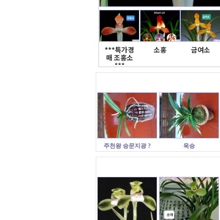
***특가경
소홍
금여소
매 조홍소
***
주천왕 승문지광 ?
욱승