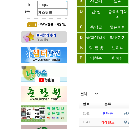
A
산울림
올란
B
난 실
중국희귀약
초
C
옥당골
좋은미팅
D
승학산약초
약초지기
E
명 품 방
난하나
F
낙천수
천예담
번호
분류
1341
판매중
산
1340
거래완료
무명