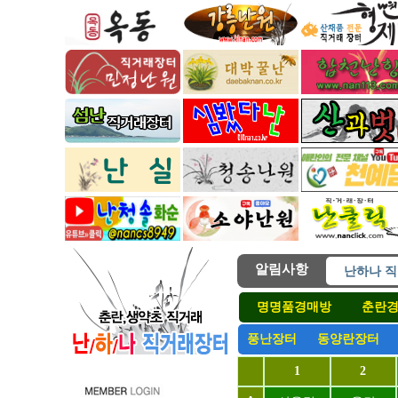
알림사항
난하나직
난하나직
명명품경매방
춘란경
( 후원 
풍난경매 
풍난장터
동양란장터
난하나 직
1
2