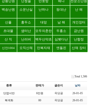
강릉난원
난청솔
만호방
해나
천운소난원
백송난원
소운난실
난하나
등대난
난 해
산풀
홍두소
대망
남 해
개인장터
초대물
샘터난
모두의춘란
두홍소
금난원
산 직
난러버
백두산약초
심봣다난
난향정
신안1004
오직산채
만복자재
엔돌핀
산채 장터
Total 1,506
종류
판매가
글쓴이
날짜
단엽서반
6만원
옥당골
26-01-05
복색화
00
옥당골
26-01-05