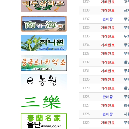
1339
거래완료
고
1338
거래완료
산
1337
판매중
무명
1336
거래완료
무명
1335
거래완료
두화
1334
거래완료
무명
1333
거래완료
무
1332
거래완료
환엽
1331
거래완료
두화
1330
거래완료
무명
1329
거래완료
환
1328
판매중
무명
1327
거래완료
희
1326
판매중
대륜
1325
거래완료
무명